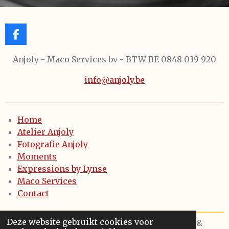
n
s
t
t
e
a
r
g
F
e
r
a
s
a
c
Anjoly - Maco Services bv - BTW BE 0848 039 920
t
m
e
b
info@anjoly.be
o
o
k
Home
Atelier Anjoly
Fotografie Anjoly
Moments
Expressions by Lynse
Maco Services
Contact
Deze website gebruikt cookies voor
© 2021 - 2024 - Anjoly keramiek & fotografie &