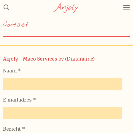
Anjoly
Ga
direct
naar
Contact
de
hoofdinhoud
Anjoly - Maco Services bv (Diksmuide)
Naam *
E-mailadres *
Bericht *