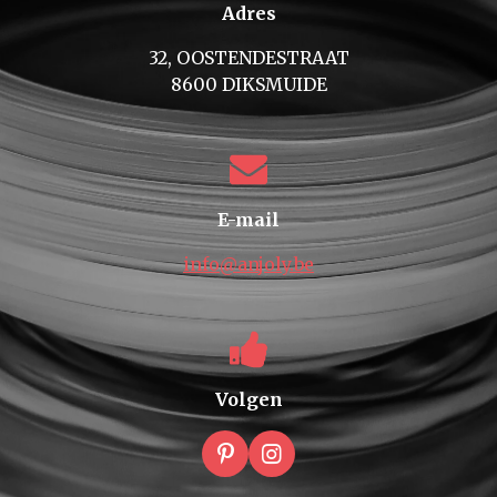
Adres
32, OOSTENDESTRAAT
8600 DIKSMUIDE
E-mail
info@anjoly.be
Volgen
P
I
i
n