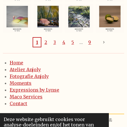
1
2
3
4
5
9
Home
Atelier Anjoly
Fotografie Anjoly
Moments
Expressions by Lynse
Maco Services
Contact
Deze website gebruikt cookies voor
© 2021 - 2024 - Anjoly keramiek & fotografie &
analyse-doeleinden en/of het tonen van
Maco Services bv - Diksmuide