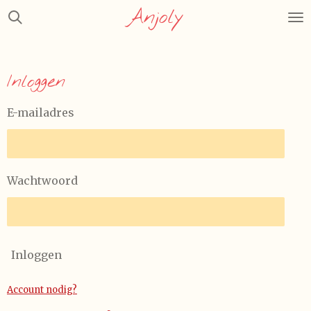
Anjoly
Ga
direct
naar
de
Inloggen
hoofdinhoud
E-mailadres
Wachtwoord
Inloggen
Account nodig?