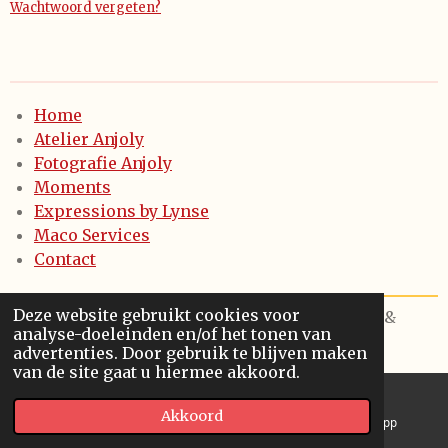
Wachtwoord vergeten?
Home
Atelier Anjoly
Fotografie Anjoly
Moments
Expressions by Lynse
Maco Services
Contact
Deze website gebruikt cookies voor
© 2021 - 2024 - Anjoly keramiek & fotografie &
analyse-doeleinden en/of het tonen van
Maco Services bv - Diksmuide
advertenties. Door gebruik te blijven maken
van de site gaat u hiermee akkoord.
Akkoord
E-mailadres
Instagram
WhatsApp