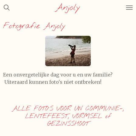
Anjoly
Ga
direct
naar
Fotografie Anjoly
de
hoofdinhoud
Een onvergetelijke dag voor u en uw familie?
Uiteraard kunnen foto's niet ontbreken!
ALLE FOTO’S VOOR UW COMMUNIE-,
LENTEFEEST, VORMSEL of
GEZINSSHOOT