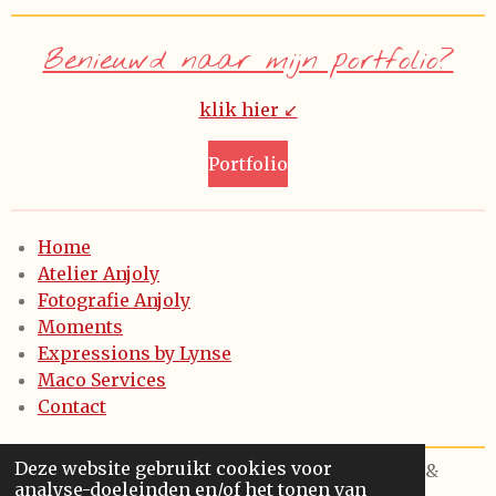
Benieuwd naar mijn portfolio?
klik hier ↙️
Portfolio
Home
Atelier Anjoly
Fotografie Anjoly
Moments
Expressions by Lynse
Maco Services
Contact
Deze website gebruikt cookies voor
© 2021 - 2024 - Anjoly keramiek & fotografie &
analyse-doeleinden en/of het tonen van