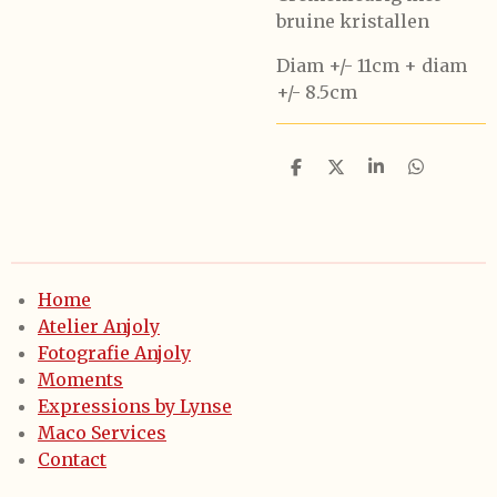
bruine kristallen
Diam +/- 11cm + diam
+/- 8.5cm
D
D
S
D
e
e
h
e
l
e
a
l
e
l
r
e
n
e
n
Home
Atelier Anjoly
Fotografie Anjoly
Moments
Expressions by Lynse
Maco Services
Contact