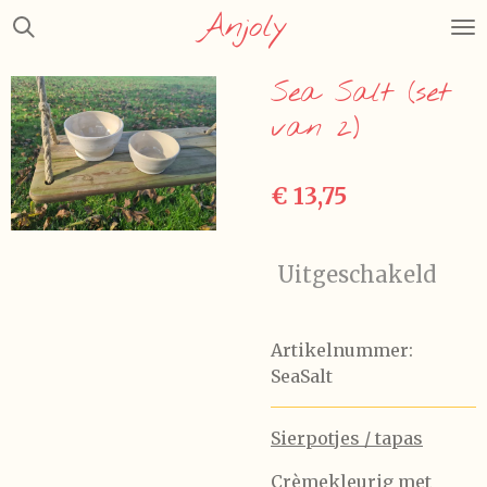
Anjoly
Ga
direct
naar
Sea Salt (set
de
van 2)
hoofdinhoud
€ 13,75
Uitgeschakeld
Artikelnummer:
SeaSalt
Sierpotjes / tapas
Crèmekleurig met