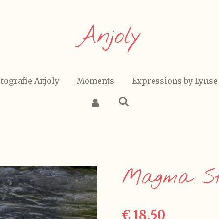
Anjoly
tografie Anjoly
Moments
Expressions by Lynse
Magma St
€ 18,50