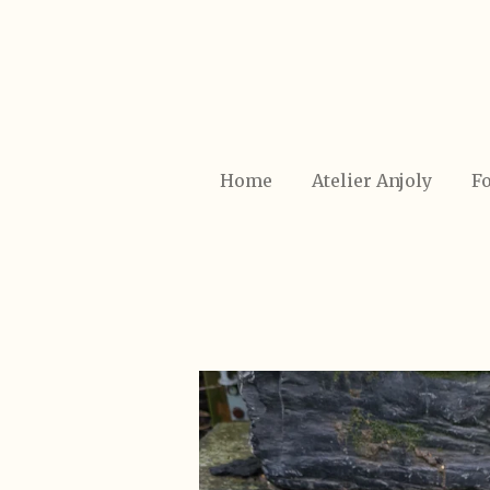
Ga
direct
naar
de
hoofdinhoud
Home
Atelier Anjoly
Fo