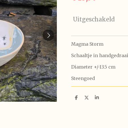
Uitgeschakeld
Magma Storm
Schaaltje in handgedraa
Diameter +/-13.5 cm
Steengoed
D
D
S
e
e
h
l
e
a
e
l
r
n
e