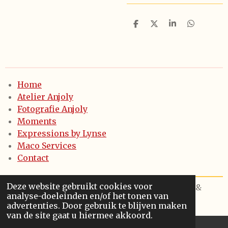
D
D
S
D
e
e
h
e
l
e
a
l
e
l
r
e
n
e
n
Home
Atelier Anjoly
Fotografie Anjoly
Moments
Expressions by Lynse
Maco Services
Contact
Deze website gebruikt cookies voor
© 2021 - 2024 - Anjoly keramiek & fotografie &
analyse-doeleinden en/of het tonen van
Maco Services bv - Diksmuide
advertenties. Door gebruik te blijven maken
van de site gaat u hiermee akkoord.