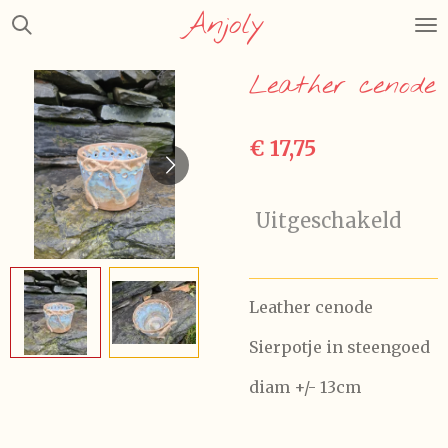
Anjoly
Ga
direct
naar
Leather cenode
de
hoofdinhoud
€ 17,75
Uitgeschakeld
Leather cenode
Sierpotje in steengoed
diam +/- 13cm